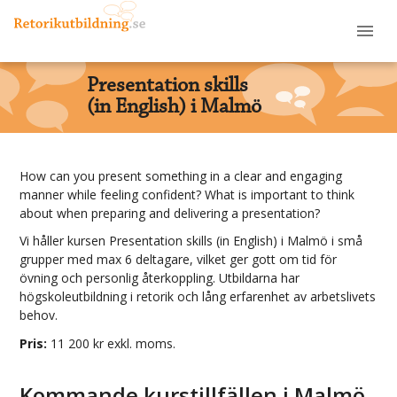
Presentation skills
(in English) i Malmö
How can you present something in a clear and engaging
manner while feeling confident? What is important to think
about when preparing and delivering a presentation?
Vi håller kursen
Presentation skills (in English)
i
Malmö
i små
grupper med max 6 deltagare, vilket ger gott om tid för
övning och personlig återkoppling. Utbildarna har
högskoleutbildning i retorik och lång erfarenhet av arbetslivets
behov.
Pris:
11 200
kr exkl. moms.
Kommande kurstillfällen i
Malmö