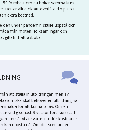
 du 50 % rabatt om du bokar samma kurs
le. Det är alltid ok att överlåta din plats till
tan extra kostnad.
de den under pandemin skulle uppstå och
vråda från möten, folksamlingar och
avgiftsfritt att avboka.
ILDNING
 mån att ställa in utbildningar, men av
konomiska skäl behöver en utbildning ha
e anmälda för att kunna bli av. Om en
elar vi dig senast 3 veckor före kursstart
igare än så. Vi ansvarar inte för kostnader
om kan uppstå då. Om det som under