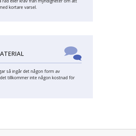
råd eller krav från myndigheter om att
 med kortare varsel.
ATERIAL
ingar så ingår det någon form av
 det tillkommer inte någon kostnad för