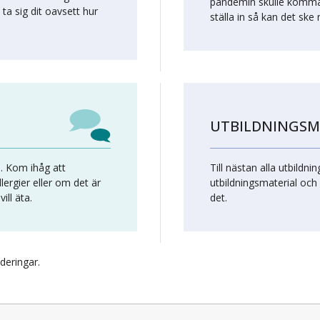
pandemin skulle komma 
 ta sig dit oavsett hur
ställa in så kan det ske
UTBILDNINGSM
h. Kom ihåg att
Till nästan alla utbildn
lergier eller om det är
utbildningsmaterial och
ill äta.
det.
deringar.