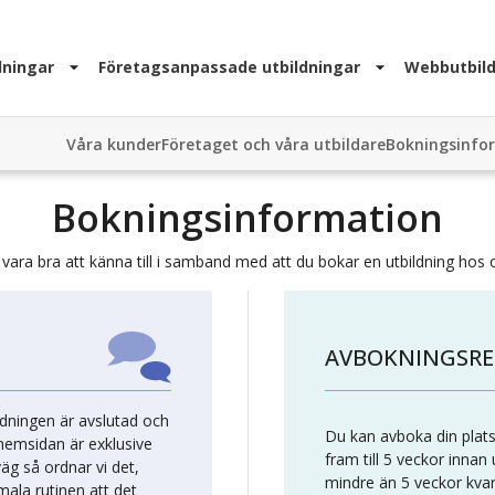
dningar
Företagsanpassade utbildningar
Webbutbild
Våra kunder
Företaget och våra utbildare
Bokningsinfo
Bokningsinformation
vara bra att känna till i samband med att du bokar en utbildning hos 
AVBOKNINGSRE
ldningen är avslutad och
Du kan avboka din plats
 hemsidan är exklusive
fram till 5 veckor innan
väg så ordnar vi det,
mindre än 5 veckor kvar t
rmala rutinen att det