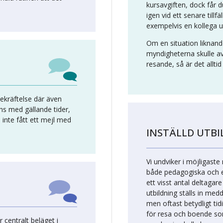
kursavgiften, dock får
igen vid ett senare tillfäl
exempelvis en kollega u
Om en situation liknan
myndigheterna skulle a
resande, så är det alltid 
 bekräftelse där även
nns med gällande tider,
 inte fått ett mejl med
INSTÄLLD UTB
Vi undviker i möjligaste
både pedagogiska och e
ett visst antal deltagar
utbildning ställs in medd
men oftast betydligt tid
för resa och boende s
r centralt beläget i