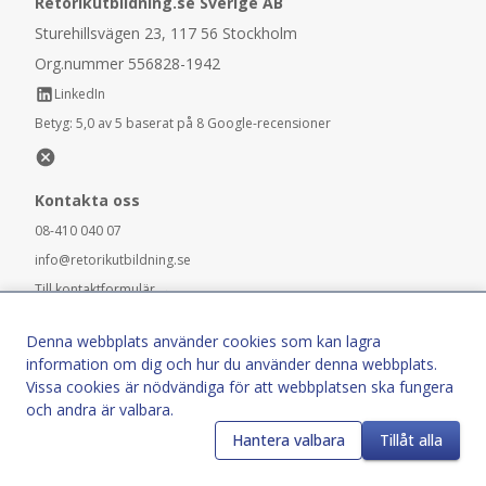
Retorikutbildning.se Sverige AB
Sturehillsvägen 23, 117 56 Stockholm
Org.nummer 556828-1942
LinkedIn
Betyg:
5,0 av 5 baserat på 8 Google-recensioner
Kontakta oss
08-410 040 07
info@retorikutbildning.se
Till kontaktformulär →
Stockholm
|
Göteborg
|
Malmö
|
Karlstad
|
Denna webbplats använder cookies som kan lagra
Linköping
|
Luleå
|
Umeå
|
Västerås
information om dig och hur du använder denna webbplats.
Vissa cookies är nödvändiga för att webbplatsen ska fungera
Vi ger anpassade utbildningar i hela Sverige; är din stad inte
och andra är valbara.
med på listan ovan så hör gärna av dig så sätter vi din stad
på vår bevakningslista.
Hantera valbara
Tillåt alla